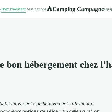
Camping Campagne
⛺
o
Chez l'habitant
Destinations
Equi
e bon hébergement chez l'ha
habitant varient significativement, offrant aux
 pour leurs
options de séjour
. En milieu rural, on