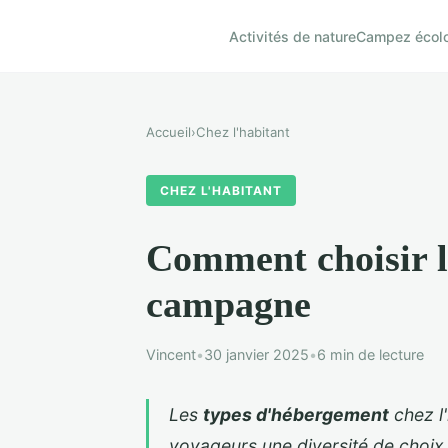
Activités de nature
Campez écol
Accueil
›
Chez l'habitant
CHEZ L'HABITANT
Comment choisir l
campagne
Vincent
•
30 janvier 2025
•
6 min de lecture
Les
types d'hébergement
chez l'
voyageurs une diversité de choix