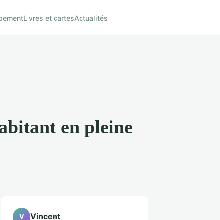
pement
Livres et cartes
Actualités
bitant en pleine
Vincent
V