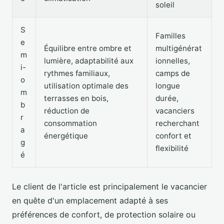
soleil
S
Familles
e
Équilibre entre ombre et
multigénérat
m
lumière, adaptabilité aux
ionnelles,
i-
rythmes familiaux,
camps de
o
utilisation optimale des
longue
m
terrasses en bois,
durée,
b
réduction de
vacanciers
r
consommation
recherchant
a
énergétique
confort et
g
flexibilité
é
Le client de l'article est principalement le vacancier
en quête d'un emplacement adapté à ses
préférences de confort, de protection solaire ou