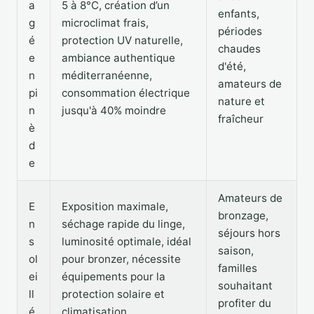
a
5 à 8°C, création d’un
enfants,
g
microclimat frais,
périodes
é
protection UV naturelle,
chaudes
e
ambiance authentique
d'été,
n
méditerranéenne,
amateurs de
pi
consommation électrique
nature et
n
jusqu'à 40% moindre
fraîcheur
è
d
e
Amateurs de
E
Exposition maximale,
bronzage,
n
séchage rapide du linge,
séjours hors
s
luminosité optimale, idéal
saison,
ol
pour bronzer, nécessite
familles
ei
équipements pour la
souhaitant
ll
protection solaire et
profiter du
é
climatisation