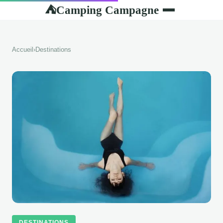
Camping Campagne
⛺
Accueil
›
Destinations
DESTINATIONS