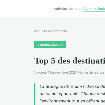
Activités de nature
Campez écol
Accueil
›
Campez écolo
CAMPEZ ÉCOLO
Top 5 des destina
Vincent
•
11 novembre 2024
•
8 min de lecture
La Bretagne offre une richesse d
de camping durable. Chaque dest
l'environnement tout en offrant d