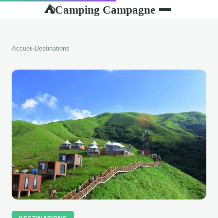
Camping Campagne
⛺
Accueil
›
Destinations