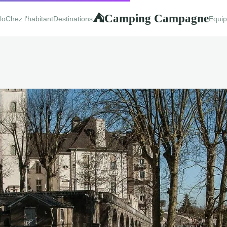
Camping Campagne
⛺
lo
Chez l'habitant
Destinations
Equi