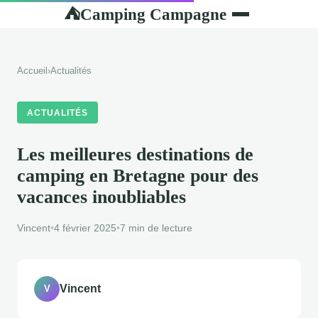
Camping Campagne
⛺
Accueil
›
Actualités
ACTUALITÉS
Les meilleures destinations de
camping en Bretagne pour des
vacances inoubliables
Vincent
•
4 février 2025
•
7 min de lecture
Vincent
V